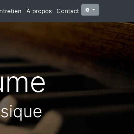
ntretien
À propos
Contact
aume
usique